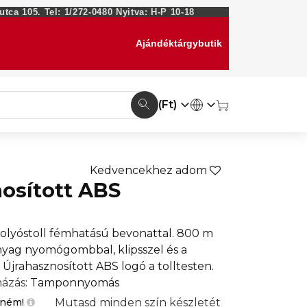
ca 105. Tel: 1/272-0480 Nyitva: H-P 10-18
Ajándéktárgybutik
(Ft)
Kedvencekhez adom
nosított ABS
lyóstoll fémhatású bevonattal. 800 m
nyag nyomógombbal, klipsszel és a
jrahasznosított ABS logó a tolltesten.
ázás
: Tamponnyomás
Mutasd minden szín készletét
tném!