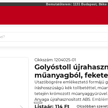
Bemutatóterem: 1131 Budapest, Béke ut
Cikkszám: 1204025-01
Golyóstoll újrahasz
műanyagból, fekete
Utazóbögrére emlékeztető formájú go
íráshosszúságú kék tollbetéttel, műa
tetején krómozott műanyaggyűrűvel. Ú
Anyaga újrahasznosított ABS.
Emblém
Listaár: 114 Ft
Olcsóbban szere