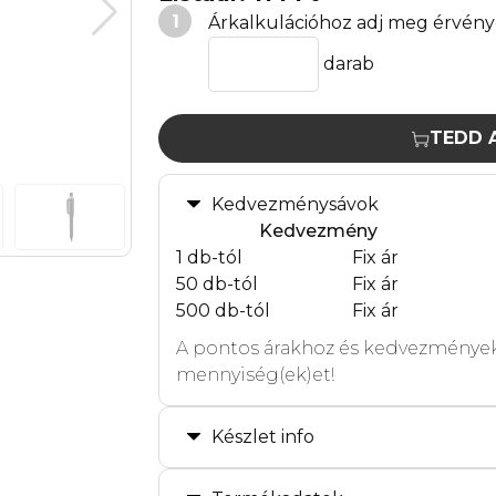
1
Árkalkulációhoz adj meg érvény
darab
TEDD 
Kedvezménysávok
Kedvezmény
1 db-tól
Fix ár
50 db-tól
Fix ár
500 db-tól
Fix ár
A pontos árakhoz és kedvezmények
mennyiség(ek)et!
Készlet info