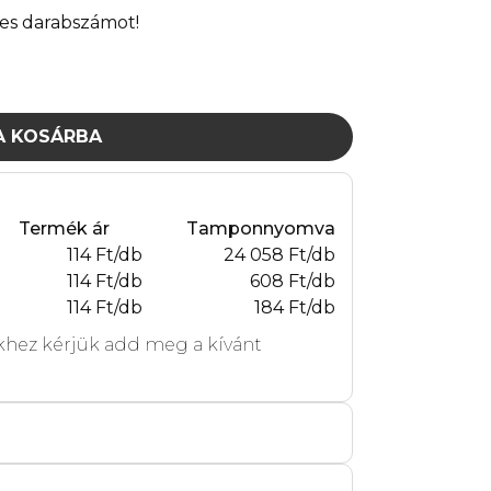
es darabszámot!
A KOSÁRBA
Termék ár
Tamponnyomva
114 Ft/db
24 058 Ft/db
114 Ft/db
608 Ft/db
114 Ft/db
184 Ft/db
hez kérjük add meg a kívánt