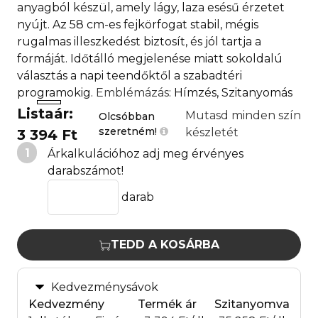
anyagból készül, amely lágy, laza esésű érzetet
nyújt. Az 58 cm-es fejkörfogat stabil, mégis
rugalmas illeszkedést biztosít, és jól tartja a
formáját. Időtálló megjelenése miatt sokoldalú
választás a napi teendőktől a szabadtéri
programokig.
Emblémázás
: Hímzés, Szitanyomás
Listaár:
Mutasd minden szín
Olcsóbban
szeretném!
készletét
3 394 Ft
1
Árkalkulációhoz adj meg érvényes
darabszámot!
darab
TEDD A KOSÁRBA
Kedvezménysávok
Kedvezmény
Termék ár
Szitanyomva