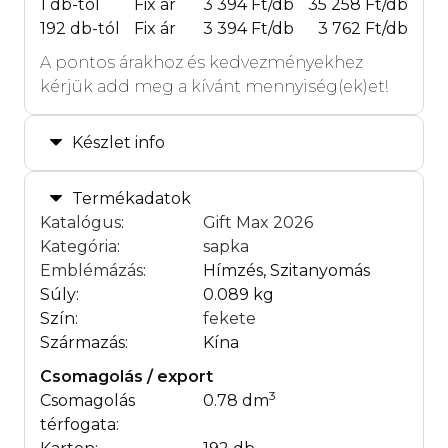
1 db-tól
Fix ár
3 394 Ft/db
35 258 Ft/db
192 db-tól
Fix ár
3 394 Ft/db
3 762 Ft/db
A pontos árakhoz és kedvezményekhez
kérjük add meg a kívánt mennyiség(ek)et!
Készlet info
Termékadatok
Katalógus
:
Gift Max 2026
Kategória
:
sapka
Emblémázás
:
Hímzés, Szitanyomás
Súly:
0.089 kg
Szín:
fekete
Származás:
Kína
Csomagolás / export
3
Csomagolás
0.78 dm
térfogata: