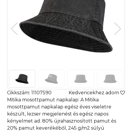
Cikkszám: 11107590
Kedvencekhez adom
Mitika mosottpamut napkalap: A Mitika
mosottpamut napkalap egész éves viseletre
készült, lezser megjelenést és egész napos
kényelmet ad. 80% újrahasznosított pamut és
20% pamut keverékéből, 245 g/m2 súlyú