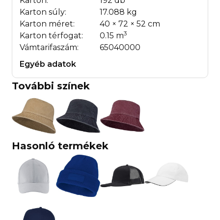
Karton:
192 db
Karton súly:
17.088 kg
Karton méret:
40 × 72 × 52 cm
3
Karton térfogat:
0.15 m
Vámtarifaszám:
65040000
Egyéb adatok
További színek
Hasonló termékek