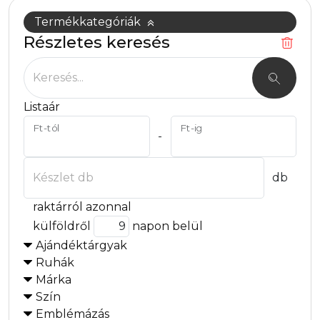
Termékkategóriák
Részletes keresés
Keresés...
Listaár
Ft-tól
Ft-ig
-
Készlet db
db
raktárról azonnal
külföldről
napon belül
Ajándéktárgyak
Ruhák
Márka
Szín
Emblémázás