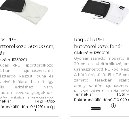
ilyen otthoni vagy szállodai
dőszobát díszítsen. A
ölközőt vízmentes festési
árással festették, amely
kkenti az édesvízigényt és
akadályozza a vízbázisú
ési eljárásokra jellemző nagy
nyiségű szennyezett vizet.
cas RPET
Raquel RPET
ölköző mérete: 30x50 cm.
rttörölköző, 50x100 cm,
hűtőtörölköző, fehér
pában készült.
Cikkszám: 12500101
ér
Gyorsan száradó, mosható, 
szám: 11350201
30 cm-es hűtőtörölköző, am
ucas RPET sporttörölköző
újrahasznosított PET-ből kész
%-ban újrahasznosított
A hűtőtörölközőt 15 x 11,5 cm
iészterből készült, puha és
zárható tasakban szállítj
szívó felületet biztosít, így
amely szintén újrahasznosí
eális edzéshez vagy
PET-ből készült. 5 üde szí
badtéri tevékenységekhez.
Termék ár
1 561 
kapható. Nagy dekorálh
g/m2 súlyával a tartósságot
Raktáron/külföldön
0
/
10 029
mék ár
1 421 Ft/db
terület a tasakon, illetv
a könnyed kényelmet ötvözi.
áron/külföldön
0
/
1 291
db
törölközőn.
örölköző praktikus műanyag
ttal van ellátva, amellyel
d a törölközőt, mind a
sakot biztonságosan