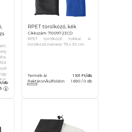
,
RPET törölköző, kék
Cikkszám: 710097-23CD
zs
RPET törölköző tokkal. A
törölköző mérete: 79 x 30 cm.
ató,
ely
uha.
TEX
yal
ogy
Termék ár
1 101 Ft/db
al,
Raktáron/külföldön
1 690
/
0
db
t/db
ilag
b
ött
egyi
kus
mos
hogy
odai
. A