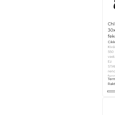
Chl
30x
fek
Cik
Kivá
550
vast
Ez 
STA
ren
fen
Ter
körn
Rakt
fele
mun
gyár
any
any
gyö