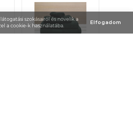
átogatási szokásairól és növelik a
Elfogadom
el a cookie-k használatába.
Olima törölköző, 50X100,
 cm,
Deep Forest
Cikkszám: OL450DF-50X100
Pamut törölköző. A széles
bordűrökkiváló lehetőséget
öző
biztosítanak szitázáshoz és
ott
hímzéshez. A 30x50 és 50x100
a és
cm-esek akasztója a rövidebb
 így
oldalon. 70x140 és 100x150 cm-
agy
esek akasztója a hosszabb
ez.
Termék ár
2 478 Ft/db
oldalon.Bordűr méretek: 30x50
ágot
Raktáron/külföldön
0
/
0
db
Ft/db
- 6cm.50x100 -7cm, 70x140 -8cm,
özi.
b
100x150 -9cm. Káros anyagot
yag
nem tartkörtez. STANDARD 100
yel
OEKO-TEX?minősített.100%
d a