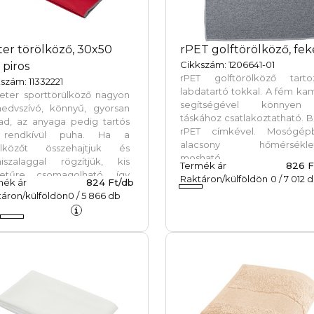
ter törölköző, 30x50
rPET golftörölköző, fek
Cikkszám: 1206641-01
 piros
rPET golftörölköző tarto
szám: 11332221
labdatartó tokkal. A fém k
ieter sporttörülköző nagyon
segítségével könnye
nedvszívó, könnyű, gyorsan
táskához csatlakoztatható. B
rad, az anyaga pedig tartós
rPET címkével. Mosógép
rendkívül puha. Ha a
alacsony hőmérsékle
ölközőt összehajtjuk és
mosható.
iszalaggal rögzítjük, kis
Termék ár
826 F
etűre csomagolható, így
Raktáron/külföldön
0
/
7 012
d
mék ár
824 Ft/db
almas arra, hogy magunkkal
áron/külföldön
0
/
5 866
db
gyük az edzőterembe,
odába, vagy ha hátizsákos
ára, esetleg kempingezésre
yünk. A törülköző 30 x 50
 méretű, 90% GRS
hasznosított poliészterből és
nejlonból készült, és 40 °C-
 mosható mosógépben.
rahasznosított PET