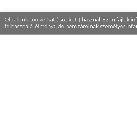
rög
hord
egy
Oldalunk cookie-kat ("sütiket") használ. Ezen fájlok i
ren
100
felhasználói élményt, de nem tárolnak személyes info
pol
törö
Alt
50x
Cikk
Az 
g/m
gyo
fel
ele
let
vag
Ter
sor
Rakt
100 