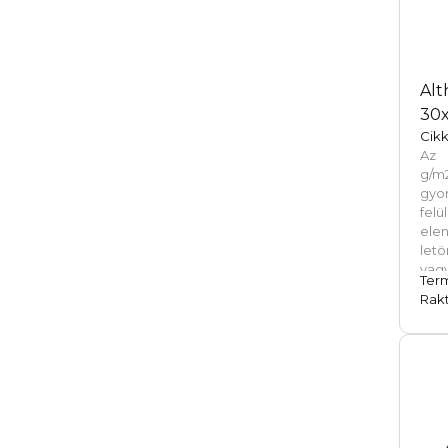
műa
tasak
Alt
30x
Cikk
Az 
g/m
gyo
fel
ele
let
vag
Ter
sor
Rakt
80 