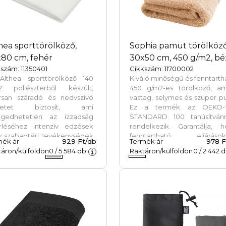
nyagból készült tároló
kal (15.5 x 10 cm) szállítjuk.
hea sporttörölköző,
Sophia pamut törölköző
80 cm, fehér
30x50 cm, 450 g/m2, bé
szám: 11350401
Cikkszám: 11700002
Althea sporttörölköző 140
Kiváló minőségű és fenntarth
2 poliészterből készült,
450 g/m2-es törölköző, am
rsan száradó és nedvszívó
vastag, selymes és szuper p
ületet biztosít, ami
Ez a termék az OEKO-
ngedhetetlen az izzadság
STANDARD 100 tanúsítvánn
örléséhez intenzív edzések
rendelkezik. Garantálja, h
y szabadtéri tevékenységek
fenntartható eljárásokk
mék ár
929 Ft/db
Termék ár
978 F
án. A törölköző mérete 30 x
környezetbarát és társadalm
áron/külföldön
0
/
5 584
db
Raktáron/külföldön
0
/
2 442
d
cm.
felelősségteljes
munkakörülmények köz
gyártották, valamint káros v
anyagoktól és szinteti
anyagoktól mentes. Szá
gyönyörű színben kapható, 
bármilyen otthoni vagy száll
fürdőszobát díszítsen