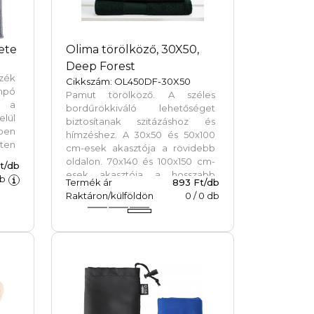
ete
Olima törölköző, 30X50,
Deep Forest
zék
Cikkszám: OL450DF-30X50
ampó
Pamut törölköző. A széles
n a
bordűrökkiváló lehetőséget
elül
biztosítanak szitázáshoz és
ben
hímzéshez. A 30x50 és 50x100
ten
cm-esek akasztója a rövidebb
oldalon. 70x140 és 100x150 cm-
t/db
esek akasztója a hosszabb
b
Termék ár
893 Ft/db
oldalon.Bordűr méretek: 30x50
Raktáron/külföldön
0
/
0
db
- 6cm.50x100 -7cm, 70x140 -8cm,
100x150 -9cm. Káros anyagot
nem tartkörtez. STANDARD 100
OEKO-TEX?minősített.100%
pamut, 450g/m2.