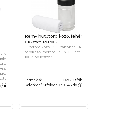
zsákban érkezik (11 x 15,5 cm).
Mérete: 30 x 80 cm.
Remy hűtőtörölköző, fehér
Cikkszám: 12617002
Hűtőtörölköző PET tartóban. A
törököző mérete: 30 x 80 cm.
80 x
100% poliészter.
ely
ült.
-es,
uk,
tott
Termék ár
1 672 Ft/db
nben
Raktáron/külföldön
0
/
9 546
db
Ft/db
ató
db
e a