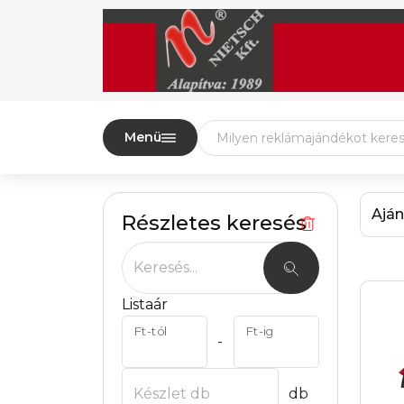
Menü
Aján
Részletes keresés
Keresés...
Listaár
Ft-tól
Ft-ig
-
Készlet db
db