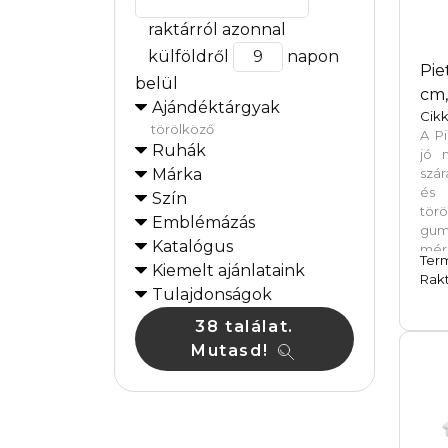
raktárról azonnal
külföldről
napon
Pie
belül
cm,
Ajándéktárgyak
Cikk
törölköző
A P
Ruhák
jó 
Márka
szá
és 
Szín
tör
Emblémázás
gum
Katalógus
mér
Ter
alk
Kiemelt ajánlataink
Rakt
vi
Tulajdonságok
usz
38 találat.
túr
meg
Mutasd!
cm
újra
10% 
on
Új