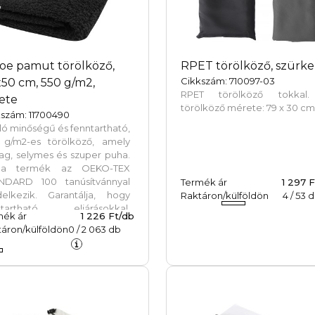
törölközőt vízmentes fest
eljárással festették, am
csökkenti az édesvízigényt
megakadályozza a vízbáz
festési eljárásokra jellemző 
oe pamut törölköző,
RPET törölköző, szürke
mennyiségű szennyezett viz
Cikkszám: 710097-03
50 cm, 550 g/m2,
Törölköző mérete: 30x50 
RPET törölköző tokkal
ete
Európában készült.
törölköző mérete: 79 x 30 cm
kszám: 11700490
ló minőségű és fenntartható,
 g/m2-es törölköző, amely
ag, selymes és szuper puha.
a termék az OEKO-TEX
NDARD 100 tanúsítvánnyal
Termék ár
1 297 
delkezik. Garantálja, hogy
Raktáron/külföldön
4
/
53
d
ntartható eljárásokkal,
mék ár
1 226 Ft/db
yezetbarát és társadalmilag
áron/külföldön
0
/
2 063
db
lősségteljes
kakörülmények között
tották, valamint káros vegyi
agoktól és szintetikus
agoktól mentes. Számos
nyörű színben kapható, hogy