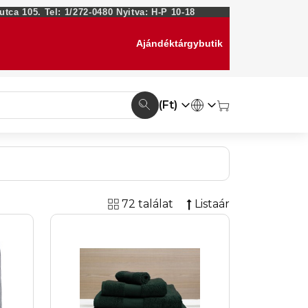
ca 105. Tel: 1/272-0480 Nyitva: H-P 10-18
Ajándéktárgybutik
(Ft)
72 találat
Listaár