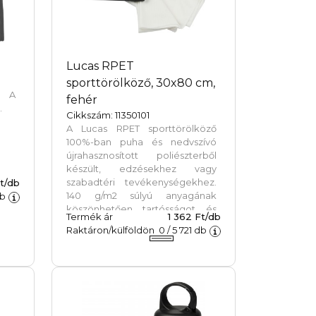
ési
ely
 és
isú
nagy
Lucas RPET
et.
sporttörölköző, 30x80 cm,
cm.
. A
fehér
.
Cikkszám: 11350101
A Lucas RPET sporttörölköző
100%-ban puha és nedvszívó
újrahasznosított poliészterből
készült, edzésekhez vagy
szabadtéri tevékenységekhez.
Ft/db
140 g/m2 súlyú anyagának
b
köszönhetően tartósságot és
Termék ár
1 362 Ft/db
kényelmet biztosít. A törölköző
Raktáron/külföldön
0
/
5 721
db
praktikus műanyag zsinórral van
ellátva, amely megkönnyíti a
törölköző és a tárolózsák
rögzítését és szállítását. Egy
100%-ban újrahasznosított
poliészterből készült nem szőtt