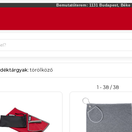
Bemutatóterem: 1131 Budapest, Béke ut
déktárgyak:
törölköző
1 - 38 / 38