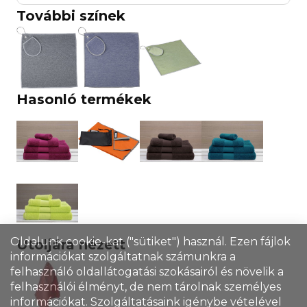
További színek
Hasonló termékek
Oldalunk cookie-kat ("sütiket") használ. Ezen fájlok
Utoljára nézett
információkat szolgáltatnak számunkra a
felhasználó oldallátogatási szokásairól és növelik a
felhasználói élményt, de nem tárolnak személyes
információkat. Szolgáltatásaink igénybe vételével