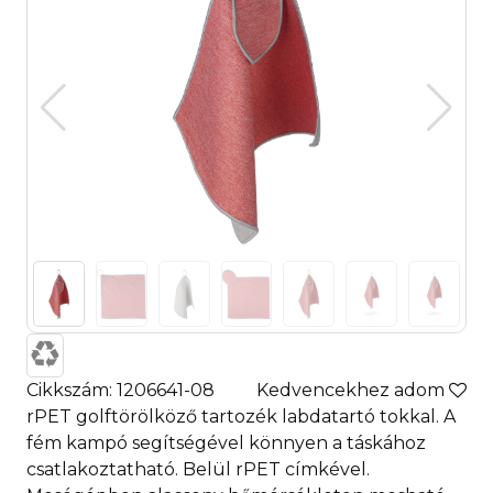
Cikkszám: 1206641-08
Kedvencekhez adom
rPET golftörölköző tartozék labdatartó tokkal. A
fém kampó segítségével könnyen a táskához
csatlakoztatható. Belül rPET címkével.