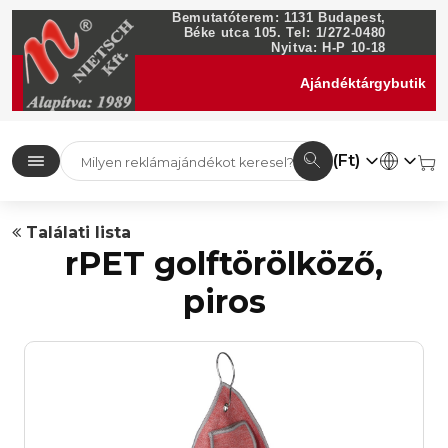
Bemutatóterem: 1131 Budapest,
Béke utca 105. Tel: 1/272-0480
Nyitva: H-P 10-18
Ajándéktárgybutik
(Ft)
Találati lista
rPET golftörölköző,
piros