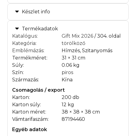
Készlet info
Termékadatok
Katalógus
:
Gift Mix 2026
/ 304. oldal
Kategória
:
törölköző
Emblémázás
:
Hímzés, Szitanyomás
Termékméret:
31 × 31 cm
Súly:
0.06 kg
Szín:
piros
Származás:
Kína
Csomagolás / export
Karton:
200 db
Karton súly:
12 kg
Karton méret:
38 × 38 × 38 cm
Vámtarifaszám:
87194460
Egyéb adatok