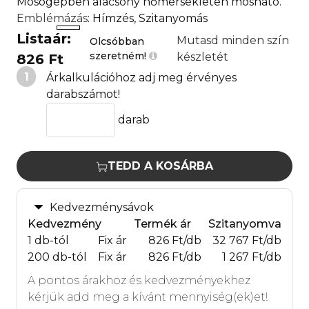
Mosógépben alacsony hőmérsékleten mosható.
Emblémázás
: Hímzés, Szitanyomás
Listaár:
Mutasd minden szín
Olcsóbban
szeretném!
készletét
826 Ft
1
Árkalkulációhoz adj meg érvényes
darabszámot!
darab
TEDD A KOSÁRBA
Kedvezménysávok
Kedvezmény
Termék ár
Szitanyomva
1 db-tól
Fix ár
826 Ft/db
32 767 Ft/db
200 db-tól
Fix ár
826 Ft/db
1 267 Ft/db
A pontos árakhoz és kedvezményekhez
kérjük add meg a kívánt mennyiség(ek)et!