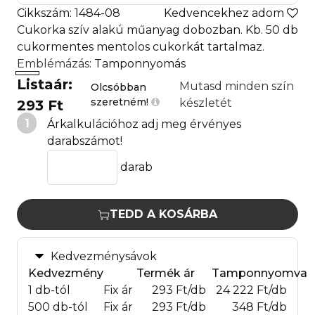
Cikkszám: 1484-08
Kedvencekhez adom
Cukorka szív alakú műanyag dobozban. Kb. 50 db
cukormentes mentolos cukorkát tartalmaz.
Emblémázás
: Tamponnyomás
Listaár:
Mutasd minden szín
Olcsóbban
szeretném!
készletét
293 Ft
1
Árkalkulációhoz adj meg érvényes
darabszámot!
darab
TEDD A KOSÁRBA
Kedvezménysávok
Kedvezmény
Termék ár
Tamponnyomva
1 db-tól
Fix ár
293 Ft/db
24 222 Ft/db
500 db-tól
Fix ár
293 Ft/db
348 Ft/db