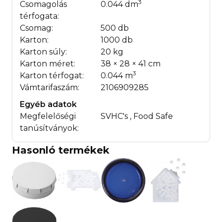
3
Csomagolás
0.044 dm
térfogata:
Csomag:
500 db
Karton:
1000 db
Karton súly:
20 kg
Karton méret:
38 × 28 × 41 cm
3
Karton térfogat:
0.044 m
Vámtarifaszám:
2106909285
Egyéb adatok
Megfelelőségi
SVHC's , Food Safe
tanúsítványok:
Hasonló termékek