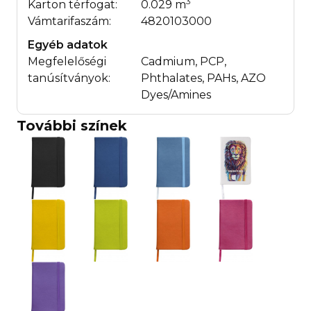
3
Karton térfogat:
0.029 m
Vámtarifaszám:
4820103000
Egyéb adatok
Megfelelőségi
Cadmium, PCP,
tanúsítványok:
Phthalates, PAHs, AZO
Dyes/Amines
További színek