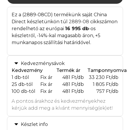
Ez a (2889-08CD) termékünk saját China
Direct készletünkön túl
2889-08
cikkszámon
rendelhető az európai
16 995
db
-os
készletről, -14%-kal magasabb áron, +5
munkanapos szállítási határidővel.
Kedvezménysávok
Kedvezmény
Termék ár
Tamponnyomva
1 db-tól
Fix ár
481 Ft/db
33 230 Ft/db
25 db-tól
Fix ár
481 Ft/db
1 805 Ft/db
100 db-tól
Fix ár
481 Ft/db
757 Ft/db
A pontos árakhoz és kedvezményekhez
kérjük add meg a kívánt mennyiség(ek)et!
Készlet info