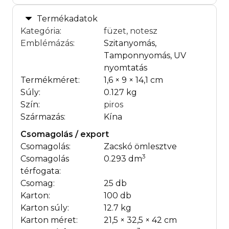
Termékadatok
Kategória
:
füzet, notesz
Emblémázás
:
Szitanyomás,
Tamponnyomás, UV
nyomtatás
Termékméret:
1,6 × 9 × 14,1 cm
Súly:
0.127 kg
Szín:
piros
Származás:
Kína
Csomagolás / export
Csomagolás:
Zacskó ömlesztve
3
Csomagolás
0.293 dm
térfogata:
Csomag:
25 db
Karton:
100 db
Karton súly:
12.7 kg
Karton méret:
21,5 × 32,5 × 42 cm