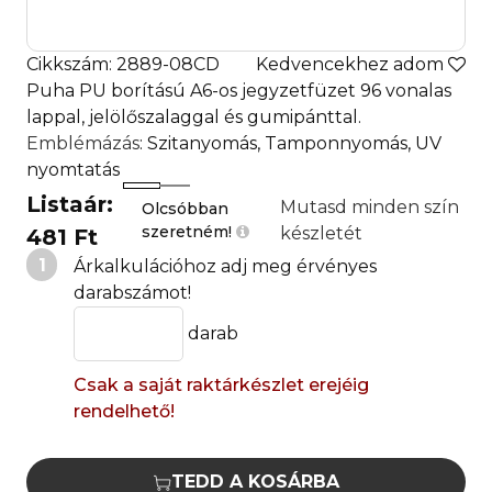
Cikkszám: 2889-08CD
Kedvencekhez adom
Puha PU borítású A6-os jegyzetfüzet 96 vonalas
lappal, jelölőszalaggal és gumipánttal.
Emblémázás
: Szitanyomás, Tamponnyomás, UV
nyomtatás
Listaár:
Mutasd minden szín
Olcsóbban
szeretném!
készletét
481 Ft
1
Árkalkulációhoz adj meg érvényes
darabszámot!
darab
Csak a saját raktárkészlet erejéig
rendelhető!
TEDD A KOSÁRBA