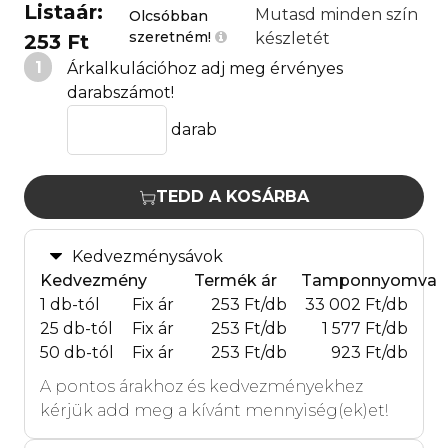
Listaár:
Mutasd minden szín
Olcsóbban
szeretném!
készletét
253 Ft
1
Árkalkulációhoz adj meg érvényes
darabszámot!
darab
TEDD A KOSÁRBA
Kedvezménysávok
Kedvezmény
Termék ár
Tamponnyomva
1 db-tól
Fix ár
253 Ft/db
33 002 Ft/db
25 db-tól
Fix ár
253 Ft/db
1 577 Ft/db
50 db-tól
Fix ár
253 Ft/db
923 Ft/db
A pontos árakhoz és kedvezményekhez
kérjük add meg a kívánt mennyiség(ek)et!