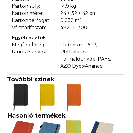
Karton súly:
14.9 kg
Karton méret:
24 × 32 × 42 cm
3
Karton térfogat:
0.032 m
Vámtarifaszám:
4820103000
Egyéb adatok
Megfelelőségi
Cadmium, PCP,
tanúsítványok:
Phthalates,
Formaldehyde, PAHs,
AZO Dyes/Amines
További színek
Hasonló termékek