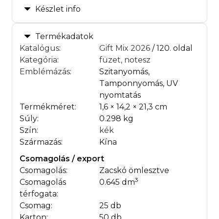
Készlet info
Termékadatok
Katalógus
:
Gift Mix 2026
/ 120. oldal
Kategória
:
füzet, notesz
Emblémázás
:
Szitanyomás,
Tamponnyomás, UV
nyomtatás
Termékméret:
1,6 × 14,2 × 21,3 cm
Súly:
0.298 kg
Szín:
kék
Származás:
Kína
Csomagolás / export
Csomagolás:
Zacskó ömlesztve
3
Csomagolás
0.645 dm
térfogata:
Csomag:
25 db
Karton:
50 db