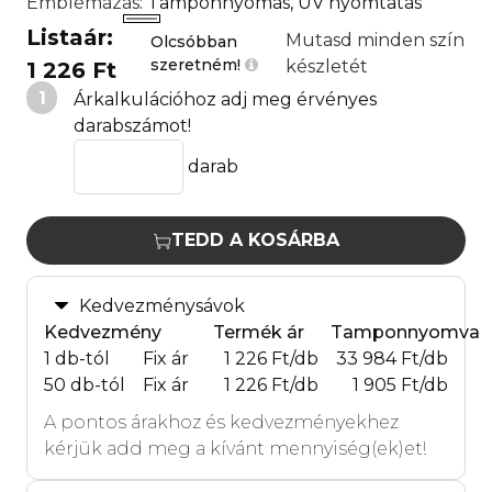
Emblémázás
: Tamponnyomás, UV nyomtatás
Listaár:
Mutasd minden szín
Olcsóbban
szeretném!
készletét
1 226 Ft
1
Árkalkulációhoz adj meg érvényes
darabszámot!
darab
TEDD A KOSÁRBA
Kedvezménysávok
Kedvezmény
Termék ár
Tamponnyomva
1 db-tól
Fix ár
1 226 Ft/db
33 984 Ft/db
50 db-tól
Fix ár
1 226 Ft/db
1 905 Ft/db
A pontos árakhoz és kedvezményekhez
kérjük add meg a kívánt mennyiség(ek)et!