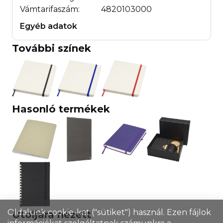
Vámtarifaszám:
4820103000
Egyéb adatok
További színek
Hasonló termékek
Oldalunk cookie-kat ("sütiket") használ. Ezen fájlok
Utoljára nézett