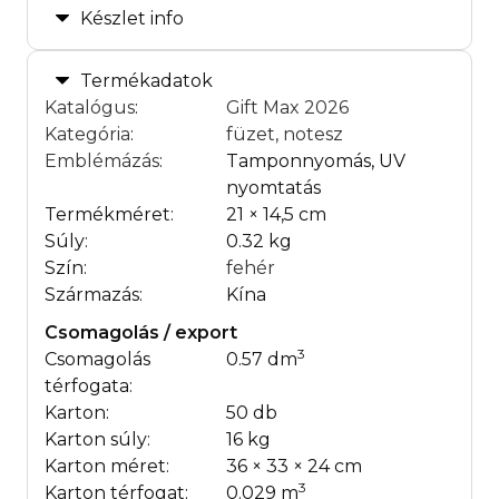
Készlet info
Termékadatok
Katalógus
:
Gift Max 2026
Kategória
:
füzet, notesz
Emblémázás
:
Tamponnyomás, UV
nyomtatás
Termékméret:
21 × 14,5 cm
Súly:
0.32 kg
Szín:
fehér
Származás:
Kína
Csomagolás / export
3
Csomagolás
0.57 dm
térfogata:
Karton:
50 db
Karton súly:
16 kg
Karton méret:
36 × 33 × 24 cm
3
Karton térfogat:
0.029 m