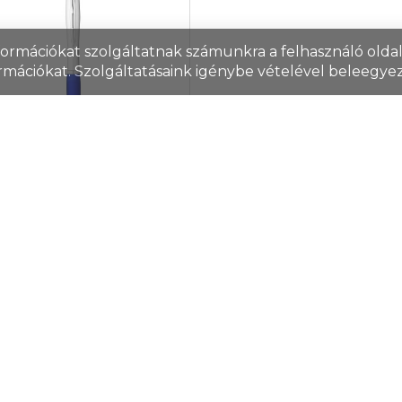
nformációkat szolgáltatnak számunkra a felhasználó oldall
rmációkat. Szolgáltatásaink igénybe vételével beleegyez
h többfunkciós
yóstoll fekete
lbetéttel,
st/királykék
szám: 10658101
lyóstoll csavaros
hanikával, érintővel,
vegkiemelővel és puha
résszel.
mék ár
520 Ft/db
áron/külföldön
0
/
68 737
db