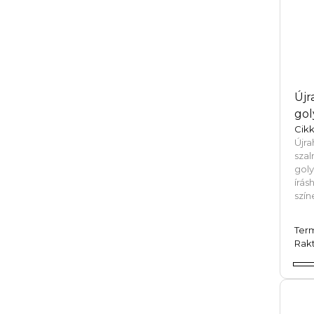
Újr
gol
Cikk
Újr
sza
gol
írás
szín
Ter
Rakt