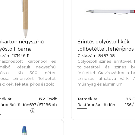
akarton négyszínű
Érintős golyóstoll kék
yóstoll, barna
tollbetéttel, fehér/piros
szám: 1171446-11
Cikkszám: 8487-08
ahasznosított kartonból és
Golyóstoll színes érintővel,
lmából készült négyszínű
tollbetéttel és színes be
yóstoll. Kb. 300 méter
felülettel. Gravírozáskor a b
hossz színenként. Tollbetét
színezés láthatóvá válik. 
ek: kék, fekete, piros és zöld.
műanyag és alumínium.
mék ár
172 Ft/db
Termék ár
96 F
áron/külföldön
697
/
57 186
db
Raktáron/külföldön
136
/