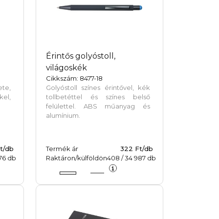
Érintős golyóstoll,
világoskék
Cikkszám: 8477-18
te,
Golyóstoll színes érintővel, kék
kel,
tollbetéttel és színes belső
felülettel. ABS műanyag és
alumínium.
t/db
Termék ár
322 Ft/db
76
db
Raktáron/külföldön
408
/
34 987
db