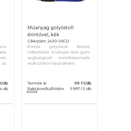
l
Műanyag golyóstoll
érintővel, kék
Cikkszám: 2430-05CD
aros
Érintős golyóstoll fekete
ete
tollbetéttel. A tetején lévő gumi
el,
segítségével érintőképernyős
l az
eszközökön használható.
t/db
Termék ár
99 Ft/db
54
db
Raktáron/külföldön
5 997
/
0
db