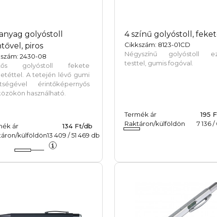
nyag golyóstoll
4 színű golyóstoll, feke
Cikkszám: 8123-01CD
ntővel, piros
Négyszínű golyóstoll ez
kszám: 2430-08
testtel, gumis fogóval.
ntős golyóstoll fekete
betéttel. A tetején lévő gumi
ítségével érintőképernyős
közökön használható.
Termék ár
195 
Raktáron/külföldön
7 136
/
mék ár
134 Ft/db
áron/külföldön
13 409
/
51 469
db