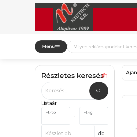
Menü
Aján
Részletes keresés
Keresés...
Listaár
Ft-tól
Ft-ig
-
Készlet db
db