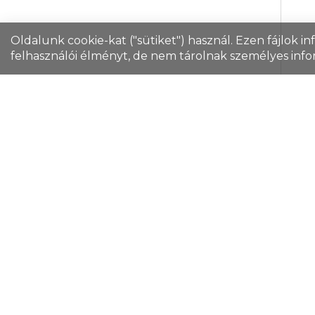
Oldalunk cookie-kat ("sütiket") használ. Ezen fájlok i
felhasználói élményt, de nem tárolnak személyes info
Nas
gol
tol
ezü
Cikk
Go
mec
szö
fogó
Ter
Rakt