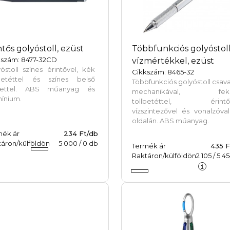
ntős golyóstoll, ezüst
Többfunkciós golyóstol
kszám: 8477-32CD
vízmértékkel, ezüst
óstoll színes érintővel, kék
Cikkszám: 8465-32
lbetéttel és színes belső
Többfunkciós golyóstoll csav
ülettel. ABS műanyag és
mechanikával, fek
ínium.
tollbetéttel, érintőv
vízszintezővel és vonalzóva
oldalán. ABS műanyag.
mék ár
234 Ft/db
áron/külföldön
5 000
/
0
db
Termék ár
435 F
Raktáron/külföldön
2 105
/
5 4