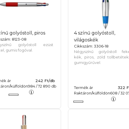
zínű golyóstoll, piros
4 színű golyóstoll,
kszám: 8123-08
világoskék
yszínű golyóstoll ezüst
Cikkszám: 3306-18
tel, gumis fogóval.
Négyszínű golyóstoll feke
kék, piros, zöld tollbetétek
gumigyűrűvel.
mék ár
242 Ft/db
áron/külföldön
984
/
72 890
db
Termék ár
322 F
Raktáron/külföldön
608
/
32 0