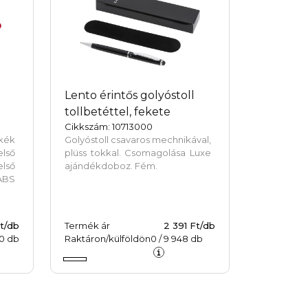
Lento érintős golyóstoll
tollbetéttel, fekete
Cikkszám: 10713000
 kék
Golyóstoll csavaros mechnikával,
lső
plüss tokkal. Csomagolása Luxe
első
ajándékdoboz. Fém.
ABS
t/db
Termék ár
2 391 Ft/db
0
db
Raktáron/külföldön
0
/
9 948
db