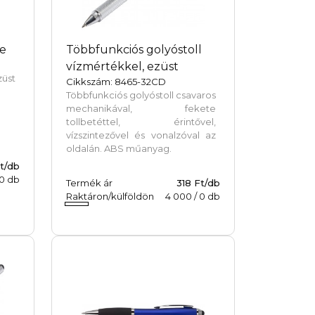
te
Többfunkciós golyóstoll
vízmértékkel, ezüst
üst
Cikkszám: 8465-32CD
Többfunkciós golyóstoll csavaros
mechanikával, fekete
tollbetéttel, érintővel,
vízszintezővel és vonalzóval az
oldalán. ABS műanyag.
Ft/db
0
db
Termék ár
318 Ft/db
Raktáron/külföldön
4 000
/
0
db