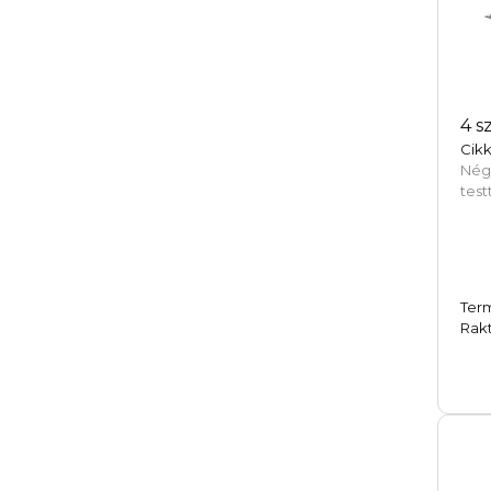
4 s
Cik
Nég
test
Ter
Rakt