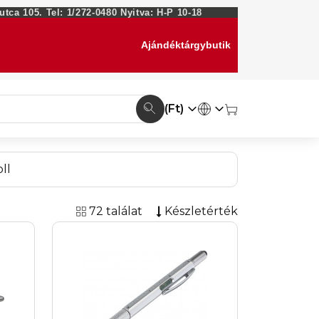
ca 105. Tel: 1/272-0480 Nyitva: H-P 10-18
Ajándéktárgybutik
(Ft)
ll
72 találat
Készletérték