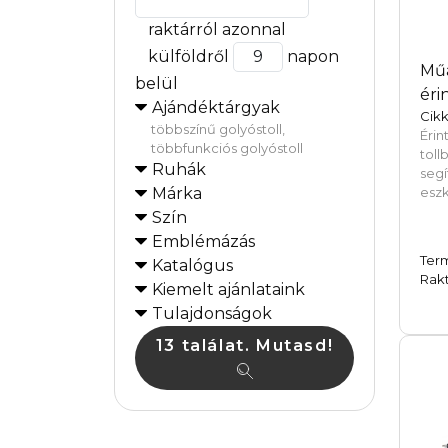
raktárról azonnal
külföldről
napon
Műa
belül
éri
Ajándéktárgyak
Cik
többszínű golyóstoll,
Éri
többfunkciós golyóstoll
toll
Ruhák
seg
Márka
esz
Szín
Emblémázás
Ter
Katalógus
Rakt
Kiemelt ajánlataink
Tulajdonságok
13 találat. Mutasd!