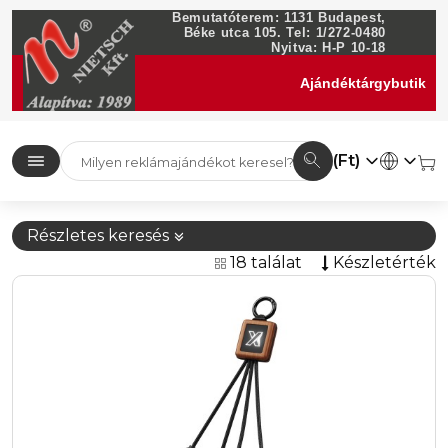
Bemutatóterem: 1131 Budapest,
Béke utca 105. Tel: 1/272-0480
Nyitva: H-P 10-18
Ajándéktárgybutik
(Ft)
Részletes keresés
18 találat
Készletérték