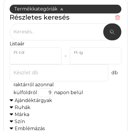
Termékkategóriák
Részletes keresés
Keresés...
Listaár
Ft-tól
Ft-ig
-
Készlet db
db
raktárról azonnal
külföldről
napon belül
Ajándéktárgyak
Ruhák
Márka
Szín
Emblémázás