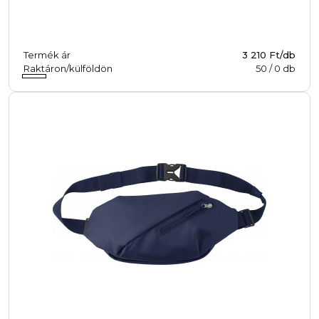
Termék ár
3 210 Ft/db
Raktáron/külföldön
50
/
0
db