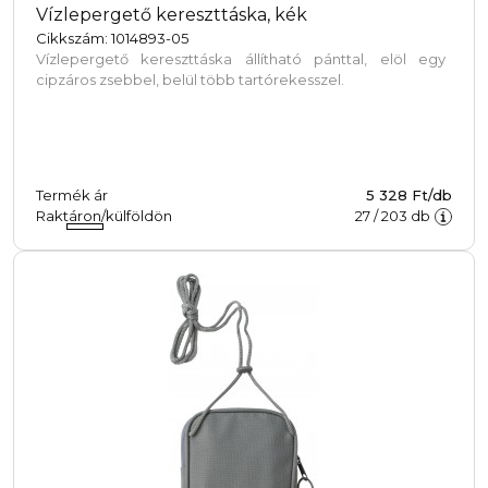
Vízlepergető kereszttáska, kék
Cikkszám: 1014893-05
Vízlepergető kereszttáska állítható pánttal, elöl egy
cipzáros zsebbel, belül több tartórekesszel.
Termék ár
5 328 Ft/db
Raktáron/külföldön
27
/
203
db