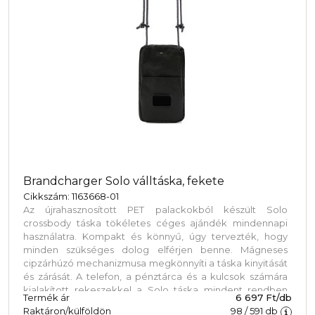
Brandcharger Solo válltáska, fekete
Cikkszám: 1163668-01
Az újrahasznosított PET palackokból készült Solo
crossbody táska tökéletes céges ajándék mindennapi
használatra. Kompakt és könnyű, úgy tervezték, hogy
minden szükséges dolog elférjen benne. Mágneses
cipzárhúzó mechanizmusa megkönnyíti a táska kinyitását
és zárását. A telefon, a pénztárca és a kulcsok számára
kialakított rekeszekkel a Solo táska mindent rendben
Termék ár
6 697 Ft/db
tart. Az állítható hordzsinór sokoldalúságot kínál, víz- és
Raktáron/külföldön
98
/
591
db