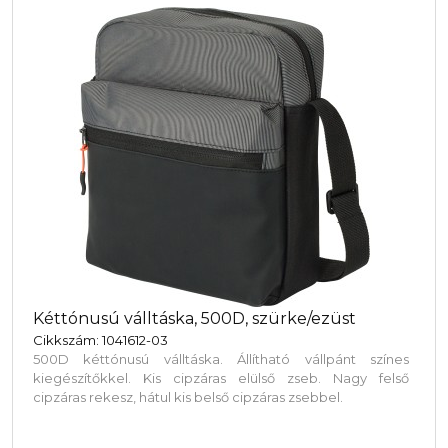
Kéttónusú válltáska, 500D, szürke/ezüst
Cikkszám: 1041612-03
500D kéttónusú válltáska. Állítható vállpánt színes
kiegészítőkkel. Kis cipzáras elülső zseb. Nagy felső
cipzáras rekesz, hátul kis belső cipzáras zsebbel.