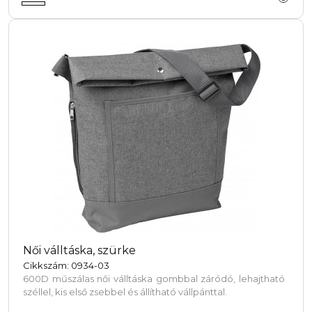
szennyeződéstaszító anyaga pedig tartósságot biztosít a
mindennapi kalandokhoz.
Női válltáska, szürke
Cikkszám: 0934-03
600D műszálas női válltáska gombbal záródó, lehajtható
széllel, kis első zsebbel és állítható vállpánttal.