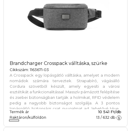
Brandcharger Crosspack válltáska, szürke
Cikkszám: 1163671-03
A Crosspack egy lopásgátló válltáska, amelyet a modern
nomádok számára terveztek. Strapabíró, vágásálló
Cordura szövetből készült, amely egyesíti a városi
esztétikát a funkcionalitással. Masszív párnázott felépítése
és zsebei biztonságban tartják a holmikat, RFID védelem
pedig a nagyobb biztonságot szolgálja. A 3 pontos
lopásgátló biztonsági csat nyugalmat ad, lehetővé téve,
Termék ár
10 541 Ft/db
hogy a táskája helyett a környezetére összpontosítson.
Raktáron/külföldön
13
/
632
db
Víz- és szennyeződéstaszító újrahasznosított PET
anyagból készült, így kényelmet és védelmet nyújt
mindennapi használatra vagy utazásra.