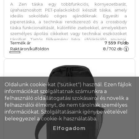
A Zen táska egy többfunkciós, környezetbarát,
újrahasznosított PET-palackokból készült táska, amely
ideális sokoldalú céges ajándéknak. Egyesíti a
piperetáska, a technikai rendszerező és a crossbody
táska funkcionalitását, különféle zsebekkel, amelyekben
személyes ápolási cikkeket vagy technikai eszközöket
tárolhat. Tartós félkemény héja, időjárásálló anyagai,
Termék ár
7 559 Ft/db
vízálló cipzárai és puha tapintású, állítható pántja
Raktáron/külföldön
8
/
702
db
rugalmassá, mégis kényelmessé teszik a mindennapi
használatra. Elegáns kialakításának és többféle hordozási
lehetőségének köszönhetően a Zen Bag stílusos és tartós
kialakítású.
Oldalunk cookie-kat ("sütiket") használ. Ezen fájlok
információkat szolgáltatnak számunkra a
felhasználó oldallátogatási szokásairól és növelik a
felhasználói élményt, de nem tárolnak személyes
információkat. Szolgáltatásaink igénybe vételével
beleegyezel a cookie-k használatába.
Elfogadom