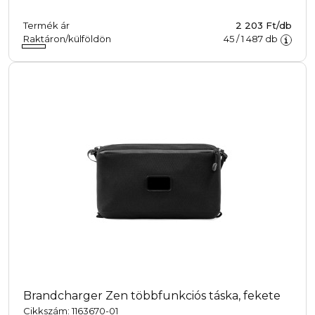
Termék ár
2 203 Ft/db
Raktáron/külföldön
45
/
1 487
db
Brandcharger Zen többfunkciós táska, fekete
Cikkszám: 1163670-01