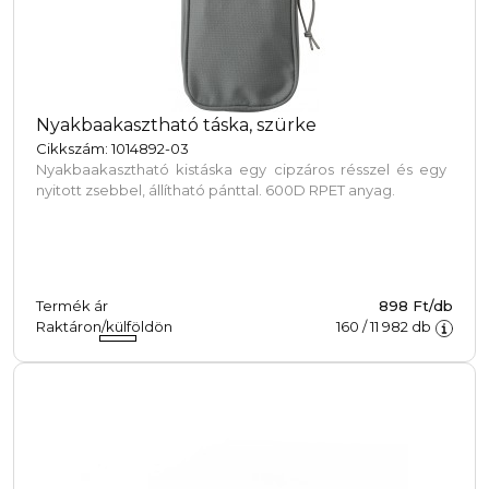
Nyakbaakasztható táska, szürke
Cikkszám: 1014892-03
Nyakbaakasztható kistáska egy cipzáros résszel és egy
nyitott zsebbel, állítható pánttal. 600D RPET anyag.
Termék ár
898 Ft/db
Raktáron/külföldön
160
/
11 982
db