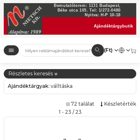
Bemutatóterem: 1131 Budapest,
Béke utca 105. Tel: 1/272-0480
Nyitva: H-P 10-18
Ajándéktárgybutik
(Ft)
Részletes keresés
Ajándéktárgyak:
válltáska
72 találat
Készletérték
1 - 23 / 23