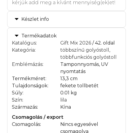
kérjük add meg a kívánt mennyiség(ek)et!
Készlet info
Termékadatok
Katalógus
:
Gift Mix 2026
/ 42. oldal
Kategória
:
többszínű golyóstoll,
többfunkciós golyóstoll
Emblémázás
:
Tamponnyomás, UV
nyomtatás
Termékméret:
13,3 cm
Tulajdonságok:
fekete tollbetét
Súly:
0.01 kg
Szín:
lila
Származás:
Kína
Csomagolás / export
Csomagolás:
Nincs egyesével
csomagolva