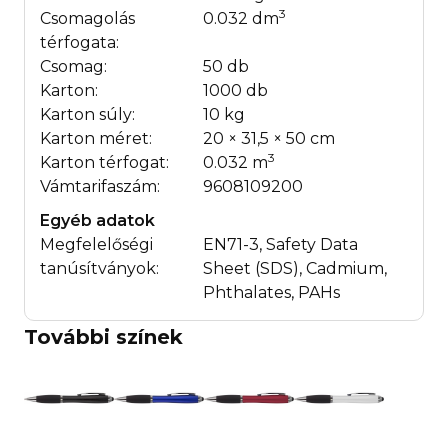
3
Csomagolás
0.032 dm
térfogata:
Csomag:
50 db
Karton:
1000 db
Karton súly:
10 kg
Karton méret:
20 × 31,5 × 50 cm
3
Karton térfogat:
0.032 m
Vámtarifaszám:
9608109200
Egyéb adatok
Megfelelőségi
EN71-3, Safety Data
tanúsítványok:
Sheet (SDS), Cadmium,
Phthalates, PAHs
További színek