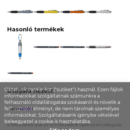
Hasonló termékek
Oldalunk cookie-kat ("sütiket") használ. Ezen fájlok
Utoljára nézett
információkat szolgáltatnak számunkra a
felhasználó oldallátogatási szokásairól és növelik a
felhasználói élményt, de nem tárolnak személyes
információkat. Szolgáltatásaink igénybe vételével
beleegyezel a cookie-k használatába.
A feltüntetett árak és termékadatok tájékoztató jellegűek,