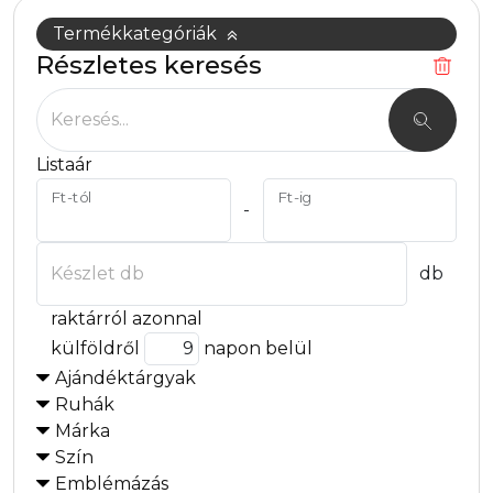
Termékkategóriák
Részletes keresés
Keresés...
Listaár
Ft-tól
Ft-ig
-
Készlet db
db
raktárról azonnal
külföldről
napon belül
Ajándéktárgyak
Ruhák
Márka
Szín
Emblémázás