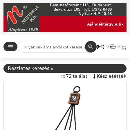
Bemutatóterem: 1131 Budapest,
Béke utca 105. Tel: 1/272-0480
Nyitva: H-P 10-18
Ajándéktárgybutik
(Ft)
Részletes keresés
72 találat
Készletérték